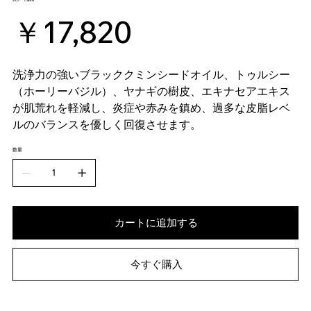
SKU：
SKU：
046RM
046RM
価
￥17,820
格
洗浄力の強いブラッククミンシードオイル、トゥルシー
（ホーリーバジル）、ヤナギの樹皮、エキナセアエキス
が肌荒れを軽減し、炎症や赤みを鎮め、過多な皮脂レベ
ルのバランスを優しく回復させます。
数量
カートに追加する
今すぐ購入