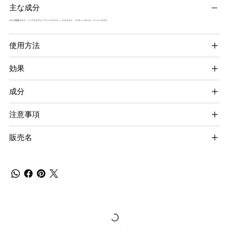
主な成分
ヤナギ樹皮エキス、ハーブ入りグレープシードオイル、バジルエキス、ココナッツオイル、ニンジンエキス
使用方法
効果
成分
注意事項
販売名