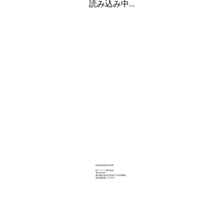
読み込み中...
ISUN JAPAN SHOP
KFジャパン株式会社
150-0043
東京都渋谷区道玄坂1丁目10番8号
道玄坂東急ビル２F-C