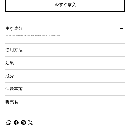
今すぐ購入
主な成分
アロエベラ、ローズマリー抽出物、レモンバーム抽出物、緑茶抽出物、セージ油、レモンティーツリー油
使用方法
効果
成分
注意事項
販売名