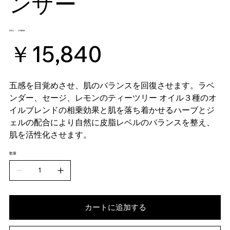
ンザー
SKU：
SKU：
012RM
012RM
価
￥15,840
格
五感を目覚めさせ、肌のバランスを回復させます。ラベ
ンダー、セージ、レモンのティーツリー オイル３種のオ
イルブレンドの相乗効果と肌を落ち着かせるハーブとジ
ェルの配合により自然に皮脂レベルのバランスを整え、
肌を活性化させます。
数量
カートに追加する