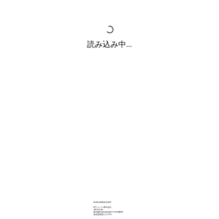
読み込み中...
ISUN JAPAN SHOP
KFジャパン株式会社
150-0043
東京都渋谷区道玄坂1丁目10番8号
道玄坂東急ビル２F-C