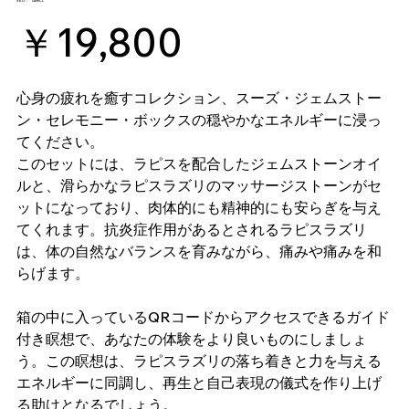
SKU：
SKU：
GEMCL
GEMCL
価
￥19,800
格
心身の疲れを癒すコレクション、スーズ・ジェムストー
ン・セレモニー・ボックスの穏やかなエネルギーに浸っ
てください。
このセットには、ラピスを配合したジェムストーンオイ
ルと、滑らかなラピスラズリのマッサージストーンがセ
ットになっており、肉体的にも精神的にも安らぎを与え
てくれます。抗炎症作用があるとされるラピスラズリ
は、体の自然なバランスを育みながら、痛みや痛みを和
らげます。
箱の中に入っているQRコードからアクセスできるガイド
付き瞑想で、あなたの体験をより良いものにしましょ
う。この瞑想は、ラピスラズリの落ち着きと力を与える
エネルギーに同調し、再生と自己表現の儀式を作り上げ
る助けとなるでしょう。