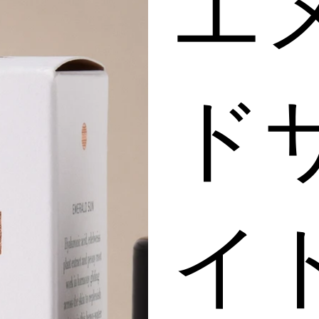
エ
ド
イ