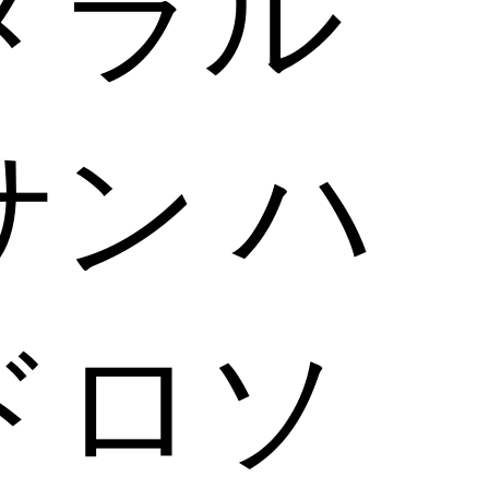
メラル
サン ハ
ドロソ