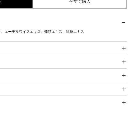
る
今すぐ購入
ク、エーデルワイスエキス、藻類エキス、緑茶エキス