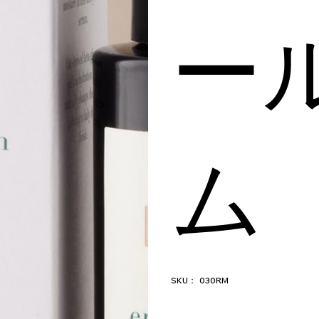
ー
ム
SKU：
SKU：
030RM
030RM
価
格