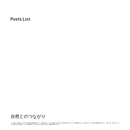
Posts List
自然とのつながり
人々は生きた自然とつながる時、爽快な感覚を感じます。包み込まれたピュアな自然と活力の中にある生命力のエネルギーを吸収するとき、喜びと若々しい活力の感覚が膨らみます。 ​ 生きた光、生きた水、生
きた植物、生きた鉱物、そして自然の美しさから感じられる目に見えない高揚感と優しい精...